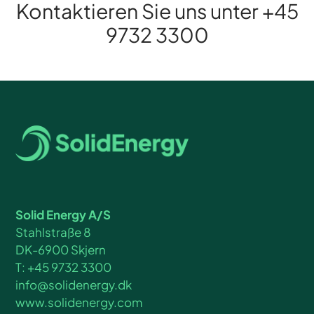
Kontaktieren Sie uns unter
+45
9732 3300
Solid Energy A/S
Stahlstraße 8
DK-6900 Skjern
T: +45 9732 3300
info@solidenergy.dk
www.solidenergy.com