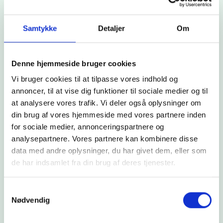
Karup Heizkraftzentrale eine einzigartige Anlage
gebaut, die 75 % der Wärme aus grünen
Samtykke
Detaljer
Om
Energiequellen liefert, die Versorgung sicherstellt
und es ermöglicht, die Wärmeproduktion an die
Energiepreise anzupassen. Die nahegelegene
Denne hjemmeside bruger cookies
Produktion von Kartoffelmehl nutzt den
Vi bruger cookies til at tilpasse vores indhold og
Kühlungsprozess der Wärmepumpe zum Trocknen
annoncer, til at vise dig funktioner til sociale medier og til
des Mehls.
at analysere vores trafik. Vi deler også oplysninger om
Referenz ansehen
din brug af vores hjemmeside med vores partnere inden
for sociale medier, annonceringspartnere og
analysepartnere. Vores partnere kan kombinere disse
data med andre oplysninger, du har givet dem, eller som
de har indsamlet fra din brug af deres tjenester.
Samtykkevalg
Nødvendig