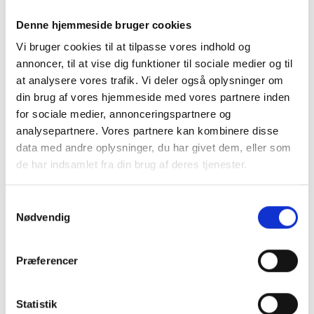
Denne hjemmeside bruger cookies
Vi bruger cookies til at tilpasse vores indhold og
annoncer, til at vise dig funktioner til sociale medier og til
at analysere vores trafik. Vi deler også oplysninger om
din brug af vores hjemmeside med vores partnere inden
for sociale medier, annonceringspartnere og
# Wärme
analysepartnere. Vores partnere kan kombinere disse
Grüne Wärme, clever
data med andre oplysninger, du har givet dem, eller som
genutzt. Wenn eine
de har indsamlet fra din brug af deres tjenester.
Wärmepumpe mehr als nur
Samtykkevalg
heizt
Nødvendig
Mit der Wärmepumpe von Solid Energy hat die
Karup Heizkraftzentrale eine einzigartige Anlage
Præferencer
gebaut, die 75 % der Wärme aus grünen
Energiequellen liefert, die Versorgung sicherstellt
Statistik
und es ermöglicht, die Wärmeproduktion an die