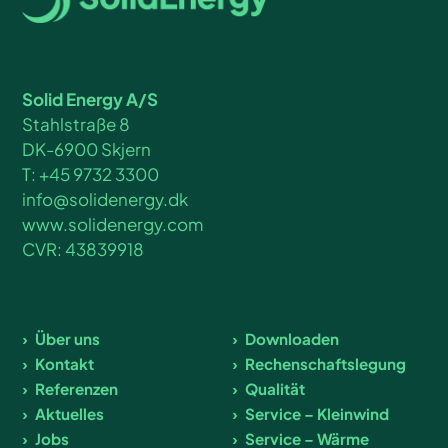
Solid Energy A/S
Stahlstraße 8
DK-6900 Skjern
T: +45 9732 3300
info@solidenergy.dk
www.solidenergy.com
CVR: 43839918
Über uns
Downloaden
Kontakt
Rechenschaftslegung
Referenzen
Qualität
Aktuelles
Service – Kleinwind
Jobs
Service – Wärme