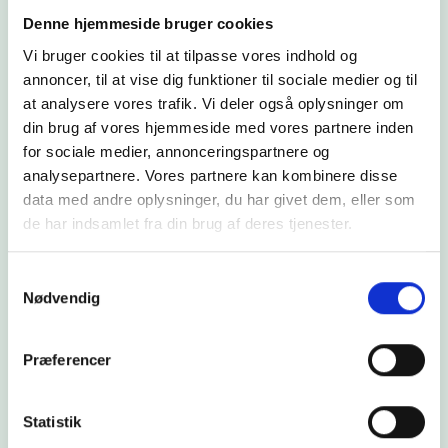
entwickelt und baut auf unserer langjährigen
Erfahrung mit zuverlässigen Wärmepumpen für
Denne hjemmeside bruger cookies
den Fernwärmesektor auf.
Vi bruger cookies til at tilpasse vores indhold og
Fall lesen
annoncer, til at vise dig funktioner til sociale medier og til
at analysere vores trafik. Vi deler også oplysninger om
din brug af vores hjemmeside med vores partnere inden
for sociale medier, annonceringspartnere og
analysepartnere. Vores partnere kan kombinere disse
data med andre oplysninger, du har givet dem, eller som
de har indsamlet fra din brug af deres tjenester.
Samtykkevalg
Nødvendig
#
Wärme
#
Neuigkeiten
XLX: Wenn Maßstab keine
Præferencer
Einschränkung mehr ist —
sondern ein
Statistik