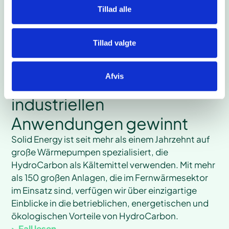
Tillad alle
Tillad valgte
#
Wärme
#
Hinter den Kulissen
Afvis
Warum HydroCarbon bei
industriellen
Anwendungen gewinnt
Solid Energy ist seit mehr als einem Jahrzehnt auf
große Wärmepumpen spezialisiert, die
HydroCarbon als Kältemittel verwenden. Mit mehr
als 150 großen Anlagen, die im Fernwärmesektor
im Einsatz sind, verfügen wir über einzigartige
Einblicke in die betrieblichen, energetischen und
ökologischen Vorteile von HydroCarbon.
Fall lesen