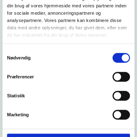
din brug af vores hjemmeside med vores partnere inden
for sociale medier, annonceringspartnere og
analysepartnere. Vores partnere kan kombinere disse
data med andre oplysninger, du har givet dem, eller som
#
Wärme
#
Neuigkeiten
XLX: Wenn Maßstab keine
de har indsamlet fra din brug af deres tjenester.
Einschränkung mehr ist —
Samtykkevalg
Nødvendig
sondern ein
Gestaltungsprinzip
Præferencer
Wie entwickeln wir Energielösungen, die nicht nur
den Bedürfnissen von heute entsprechen,
Statistik
sondern auch morgen mit ihnen wachsen können?
Fall lesen
Marketing