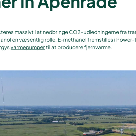
r in Apenrade
steres massivt i at nedbringe CO2-udledningerne fra tran
hanol en væsentlig rolle. E-methanol fremstilles i Power
ergys
varmepumper
til at producere fjernvarme.