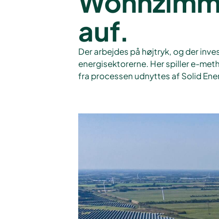
Wohnzimme
auf.
Der arbejdes på højtryk, og der inve
energisektorerne. Her spiller e-met
fra processen udnyttes af Solid En