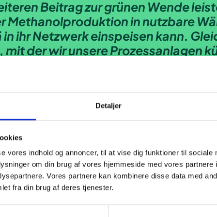
eiteren Beitrag zur grünen Wende leis
r Methanolproduktion in nutzbare W
in ihr Netzwerk einspeisen kann. Gleic
it der wir unsere Prozessanlagen kühl
eine Win-Win-Situation
Poul Frøkjær
Projektleiter
Detaljer
ookies
se vores indhold og annoncer, til at vise dig funktioner til sociale
oplysninger om din brug af vores hjemmeside med vores partnere i
ysepartnere. Vores partnere kan kombinere disse data med andr
et fra din brug af deres tjenester.
European Energy und hat die Kontrollleisten für das Proj
u können, indem wir die Abwärme unserer Methanolprodu
enrade in ihr Netz einspeisen kann. Gleichzeitig wird K