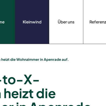
me
Kleinwind
Über uns
Referen
heizt die Wohnzimmer in Apenrade auf.
-to-X-
 heizt die