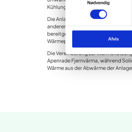
Nødvendig
Kühlung unserer Prozessanlagen verw
Die Anlage ist ein Beispiel für effi
anderen genutzt werden. Bei der F
bereitgestellte Fernwärme für eine 
Afvis
Wärmepreise.
Die Vereinbarung zur Wärmenutzung
Apenrade Fjernvärma, während Solid
Wärme aus der Abwärme der Anlage