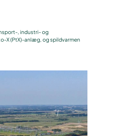
sport-, industri- og
-to-X (PtX)-anlæg, og spildvarmen