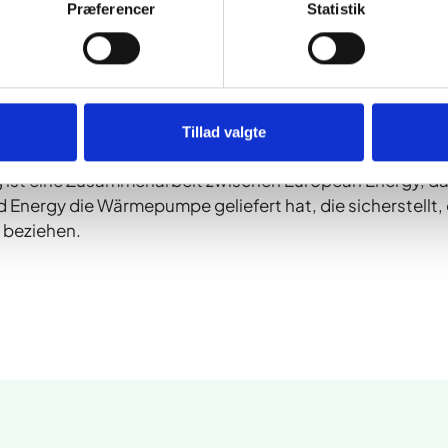
Præferencer
Statistik
enden. Es ist also definitiv eine Win-Win-Situation.“
ziente Sektorkopplung, bei der überschüssige Ressourcen e
ernwärmeversorgung von Apenrade sorgt die von der W
geringere Abhängigkeit von Biomasse, und für die Bürger 
Tillad valgte
 ist eine Zusammenarbeit zwischen European Energy, da
 Energy die Wärmepumpe geliefert hat, die sicherstellt,
 beziehen.