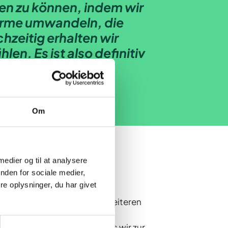
ten zu können, indem wir
ärme umwandeln, die
hzeitig erhalten wir
en. Es ist also definitiv
Om
 medier og til at analysere
nden for sociale medier,
e oplysninger, du har givet
ekt.“ Wir freuen uns, einen weiteren
ktion in nutzbare Wärme
altwasser zurückgeführt, das wir zur