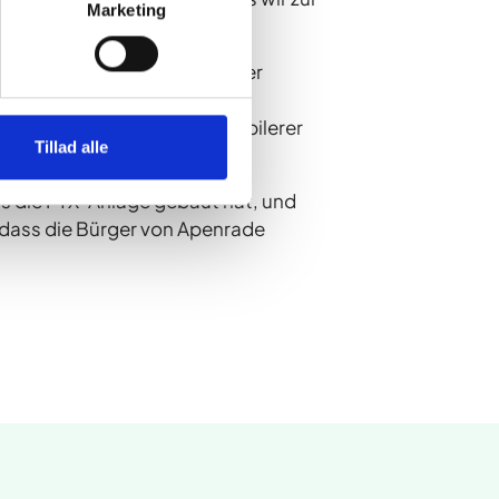
Marketing
iner Branche zum Vorteil einer
ärmepumpe von Solid Energy
besteht die Möglichkeit stabilerer
Tillad alle
s die PTX-Anlage gebaut hat, und
 dass die Bürger von Apenrade