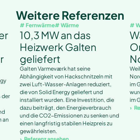
Weitere Referenzen
# Fernwärme
# Wärme
# W
er
10,3 MW an das
W
Heizwerk Galten
Or
r
geliefert
N
Galten Varmeværk hat seine
Weih
Abhängigkeit von Hackschnitzeln mit
Nor
rgy
zwei Luft-Wasser-Anlagen reduziert,
im G
die von Solid Energy geliefert und
wur
 der
installiert wurden. Eine Investition, die
im G
dazu beiträgt, den Energieverbrauch
Re
und
und die CO2-Emissionen zu senken und
n an
einen langfristig stabilen Heizpreis zu
gewährleisten.
Referenz ansehen