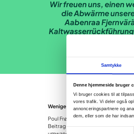
Wir freuen uns, einen w
die Abwärme unsere
Aabenraa Fjernvärä 
Kaltwasserrückführung, m
Samtykke
Denne hjemmeside bruger c
Vi bruger cookies til at tilpas
vores trafik. Vi deler også 
Weniger Abfall und mehr Wärme
annonceringspartnere og anal
dem, eller som de har indsaml
Poul Frøkjær ist Projektmanager bei 
Beitrag zur grünen Wende leisten z
Samtykkevalg
umwandeln, die die Fernwärme von Ap