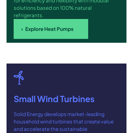
for efficiency and flexibility with modular
solutions based on 100% natural
refrigerants.
Explore Heat Pumps
Small Wind Turbines
Solid Energy develops market-leading
household wind turbines that create value
and accelerate the sustainable